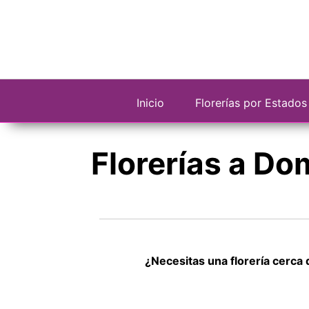
Saltar
al
contenido
Inicio
Florerías por Estados
Florerías a Do
¿Necesitas una florería cerca 