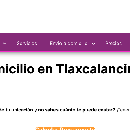
Servicios
Envio a domicilio
Precios
micilio en Tlaxcalanc
de tu ubicación y no sabes cuánto te puede costar?
¡Tenem
Calcular Presupuesto