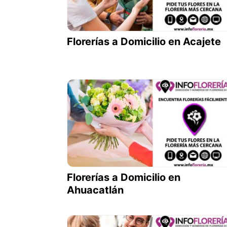
Florerías a Domicilio en Acajete
Florerías a Domicilio en
Ahuacatlán