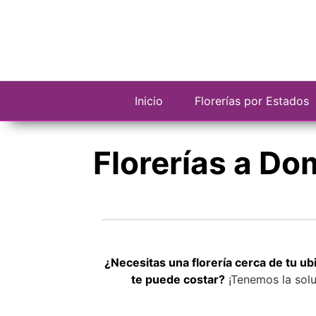
Saltar
al
contenido
Inicio
Florerías por Estados
Florerías a Do
¿Necesitas una florería cerca de tu u
te puede costar?
¡Tenemos la solu