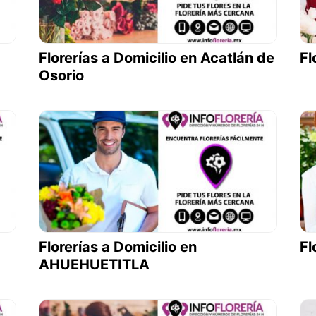
Florerías a Domicilio en Acatlán de
Fl
Osorio
Florerías a Domicilio en
Fl
AHUEHUETITLA