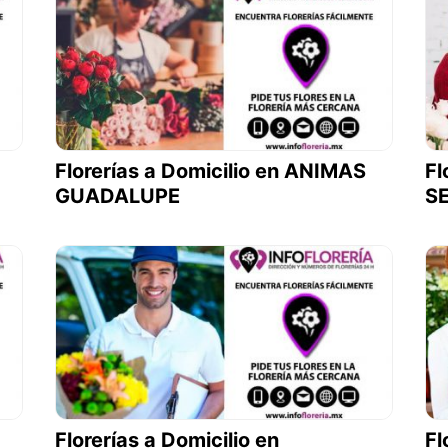
Florerías a Domicilio en ANIMAS
Fl
GUADALUPE
S
Florerías a Domicilio en
Fl