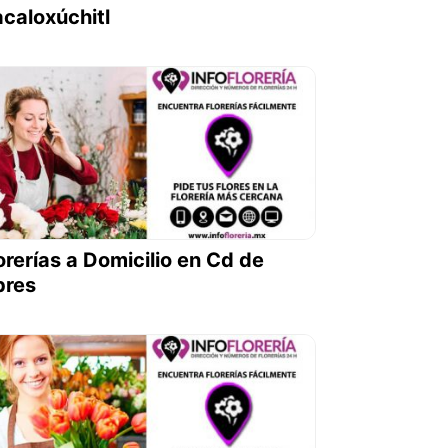
caloxúchitl
orerías a Domicilio en Cd de
bres