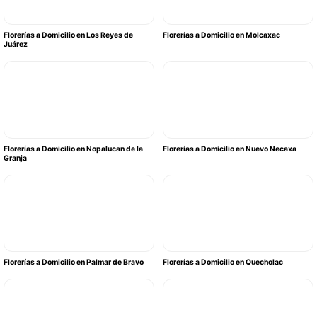
Florerías a Domicilio en Los Reyes de
Florerías a Domicilio en Molcaxac
Juárez
Florerías a Domicilio en Nopalucan de la
Florerías a Domicilio en Nuevo Necaxa
Granja
Florerías a Domicilio en Palmar de Bravo
Florerías a Domicilio en Quecholac