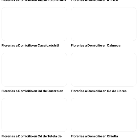
Florerías a Domicilio en AQUILES SERDAN
Florerías a Domicilio en Atlixco
Florerías a Domicilio en Cacaloxúchitl
Florerías a Domicilio en Calmeca
Florerías a Domicilio en Cd de Cuetzalan
Florerías a Domicilio en Cd de Libres
Florerías a Domicilio en Cd de Tetela de
Florerías a Domicilio en Chietla