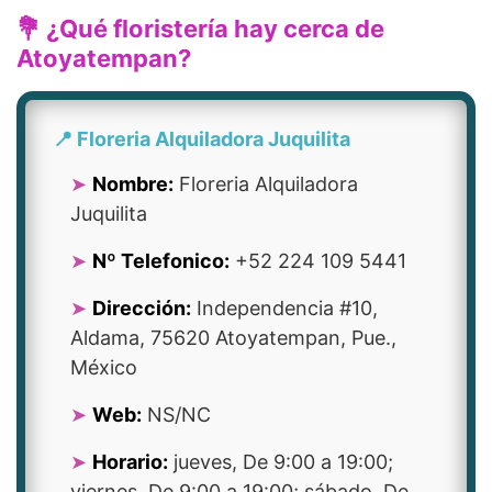
💐 ¿Qué floristería hay cerca de
Atoyatempan?
📍 Floreria Alquiladora Juquilita
Nombre:
Floreria Alquiladora
Juquilita
Nº Telefonico:
+52 224 109 5441
Dirección:
Independencia #10,
Aldama, 75620 Atoyatempan, Pue.,
México
Web:
NS/NC
Horario:
jueves, De 9:00 a 19:00;
viernes, De 9:00 a 19:00; sábado, De