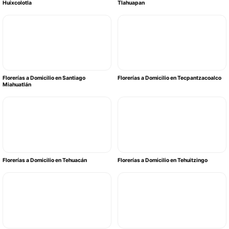
Huixcolotla
Tlahuapan
Florerías a Domicilio en Santiago
Florerías a Domicilio en Tecpantzacoalco
Miahuatlán
Florerías a Domicilio en Tehuacán
Florerías a Domicilio en Tehuitzingo