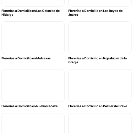
Florerías a Domicilio en Las Colonias de
Florerías a Domicilio en Los Reyes de
Hidalgo
Juárez
Florerías a Domicilio en Molcaxac
Florerías a Domicilio en Nopalucan de la
Granja
Florerías a Domicilio en Nuevo Necaxa
Florerías a Domicilio en Palmar de Bravo