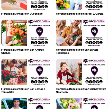
Florerías a Domicilio en Quecholac
Florerías a Domicilio en Rafael J. García
Florerías a Domicilio en San Andrés
Florerías a Domicilio en San Bartolo
Cholula
Teontepec
Florerías a Domicilio en San Bernabé
Florerías a Domicilio en San Buenaventura
Temoxtitla
Nealtican