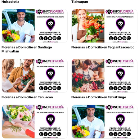
Huixcolotla
Tlahuapan
Florerías a Domicilio en Santiago
Florerías a Domicilio en Tecpantzacoalco
Miahuatlán
Florerías a Domicilio en Tehuacán
Florerías a Domicilio en Tehuitzingo