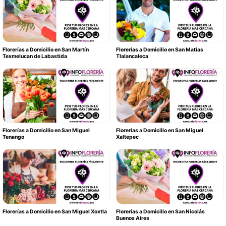
Florerías a Domicilio en San Martín
Florerías a Domicilio en San Matías
Texmelucan de Labastida
Tlalancaleca
Florerías a Domicilio en San Miguel
Florerías a Domicilio en San Miguel
Tenango
Xaltepec
Florerías a Domicilio en San Miguel Xoxtla
Florerías a Domicilio en San Nicolás
Buenos Aires