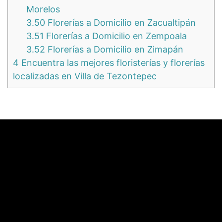
Morelos
3.50
Florerías a Domicilio en Zacualtipán
3.51
Florerías a Domicilio en Zempoala
3.52
Florerías a Domicilio en Zimapán
4
Encuentra las mejores floristerías y florerías
localizadas en Villa de Tezontepec