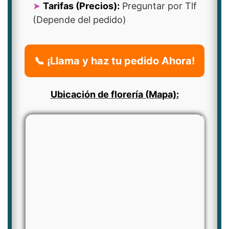
Tarifas (Precios):
Preguntar por Tlf
(Depende del pedido)
📞 ¡Llama y haz tu pedido Ahora!
Ubicación de florería (Mapa):