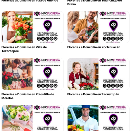
Florerías a Domicilio en Tula de Allende
Florerías a Domicilio en Tulancingo de
Bravo
Florerías a Domicilio en Villa de
Florerías a Domicilio en Xochihuacán
Tezontepec
Florerías a Domicilio en Xolostitla de
Florerías a Domicilio en Zacualtipán
Morelos