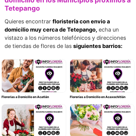
domicilio en los Municipios próximos a
Tetepango
Quieres encontrar
floristería con envio a
domicilio muy cerca de Tetepango,
echa un
vistazo a los números telefónicos y direcciones
de tiendas de flores de las
siguientes barrios:
Florerías a Domicilio en Acatlán
Florerías a Domicilio en Acaxochitlán