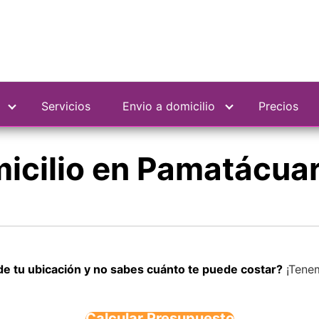
Servicios
Envio a domicilio
Precios
micilio en Pamatácua
de tu ubicación y no sabes cuánto te puede costar?
¡Tenem
Calcular Presupuesto