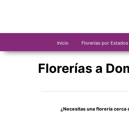
Saltar
al
contenido
Inicio
Florerías por Estados
Florerías a Do
¿Necesitas una florería cerca 