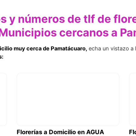
s y números de tlf de flor
s Municipios cercanos a P
micilio muy cerca de Pamatácuaro,
echa un vistazo a 
s:
Florerías a Domicilio en AGUA
Fl