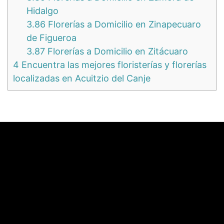
Hidalgo
3.86
Florerías a Domicilio en Zinapecuaro
de Figueroa
3.87
Florerías a Domicilio en Zitácuaro
4
Encuentra las mejores floristerías y florerías
localizadas en Acuitzio del Canje