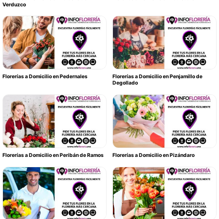
Verduzco
Florerías a Domicilio en Pedernales
Florerías a Domicilio en Penjamillo de
Degollado
Florerías a Domicilio en Peribán de Ramos
Florerías a Domicilio en Pizándaro