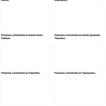
Monte
Nopalucan
Florerías a Domicilio en Santa Anita
Florerías a Domicilio en Santa Apolonia
Huiloac
Teacalco
Florerías a Domicilio en Tepetitla
Florerías a Domicilio en Tepeyanco