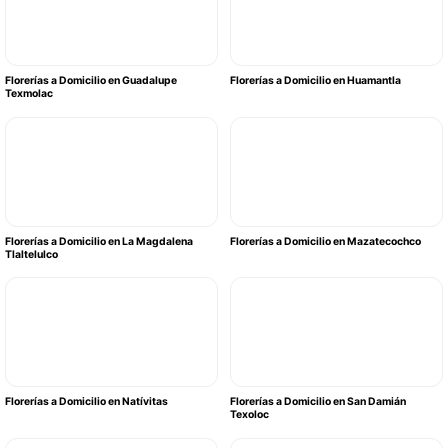
Florerías a Domicilio en Guadalupe
Florerías a Domicilio en Huamantla
Texmolac
Florerías a Domicilio en La Magdalena
Florerías a Domicilio en Mazatecochco
Tlaltelulco
Florerías a Domicilio en Natívitas
Florerías a Domicilio en San Damián
Texoloc