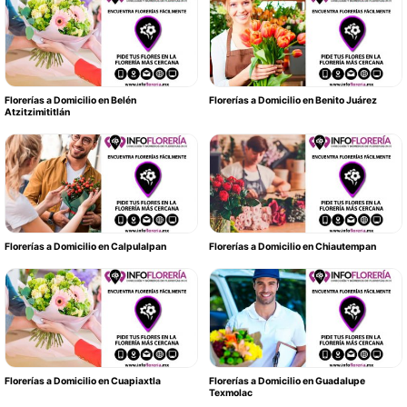
Florerías a Domicilio en Belén
Florerías a Domicilio en Benito Juárez
Atzitzimititlán
Florerías a Domicilio en Calpulalpan
Florerías a Domicilio en Chiautempan
Florerías a Domicilio en Cuapiaxtla
Florerías a Domicilio en Guadalupe
Texmolac