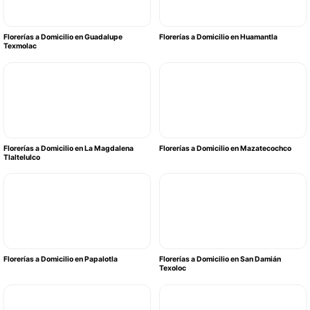
Florerías a Domicilio en Guadalupe
Florerías a Domicilio en Huamantla
Texmolac
Florerías a Domicilio en La Magdalena
Florerías a Domicilio en Mazatecochco
Tlaltelulco
Florerías a Domicilio en Papalotla
Florerías a Domicilio en San Damián
Texoloc