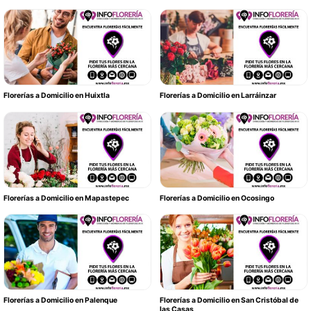
Florerías a Domicilio en Huixtla
Florerías a Domicilio en Larráinzar
Florerías a Domicilio en Mapastepec
Florerías a Domicilio en Ocosingo
Florerías a Domicilio en Palenque
Florerías a Domicilio en San Cristóbal de
las Casas