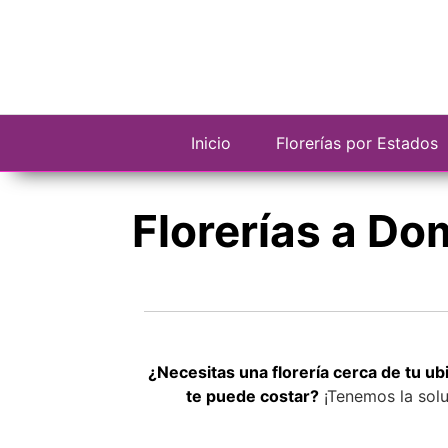
Saltar
al
contenido
Inicio
Florerías por Estados
Florerías a Do
¿Necesitas una florería cerca de tu u
te puede costar?
¡Tenemos la solu