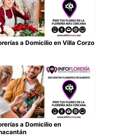
orerías a Domicilio en Villa Corzo
orerías a Domicilio en
nacantán