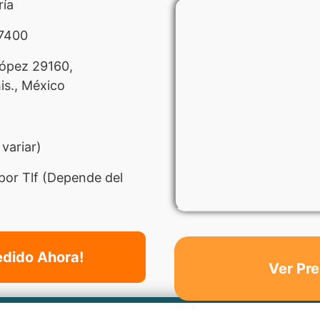
ría
7400
López 29160,
is., México
variar)
por Tlf (Depende del
edido Ahora!
Ver Pre