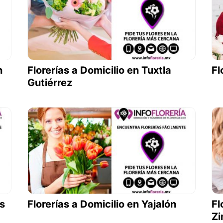
n
Florerías a Domicilio en Tuxtla
Fl
Gutiérrez
es
Florerías a Domicilio en Yajalón
Fl
Zi