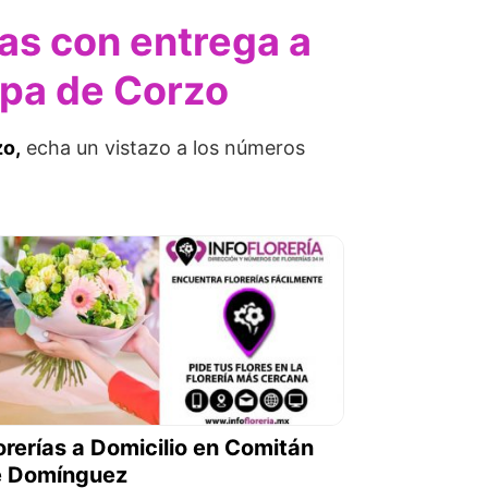
ías con entrega a
apa de Corzo
zo,
echa un vistazo a los números
orerías a Domicilio en Comitán
e Domínguez