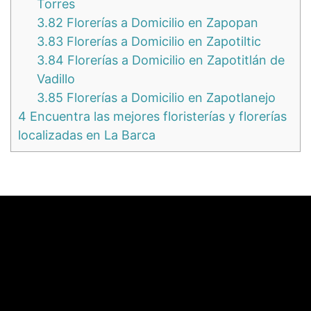
Torres
3.82
Florerías a Domicilio en Zapopan
3.83
Florerías a Domicilio en Zapotiltic
3.84
Florerías a Domicilio en Zapotitlán de
Vadillo
3.85
Florerías a Domicilio en Zapotlanejo
4
Encuentra las mejores floristerías y florerías
localizadas en La Barca