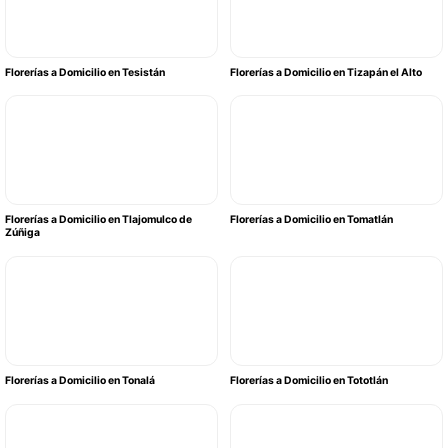
Florerías a Domicilio en Tesistán
Florerías a Domicilio en Tizapán el Alto
Florerías a Domicilio en Tlajomulco de
Florerías a Domicilio en Tomatlán
Zúñiga
Florerías a Domicilio en Tonalá
Florerías a Domicilio en Tototlán