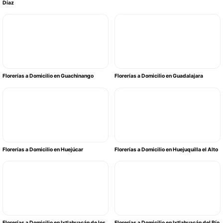
Díaz
Florerías a Domicilio en Guachinango
Florerías a Domicilio en Guadalajara
Florerías a Domicilio en Huejúcar
Florerías a Domicilio en Huejuquilla el Alto
Florerías a Domicilio en Ixtlahuacán de los
Florerías a Domicilio en Ixtlahuacán del Río