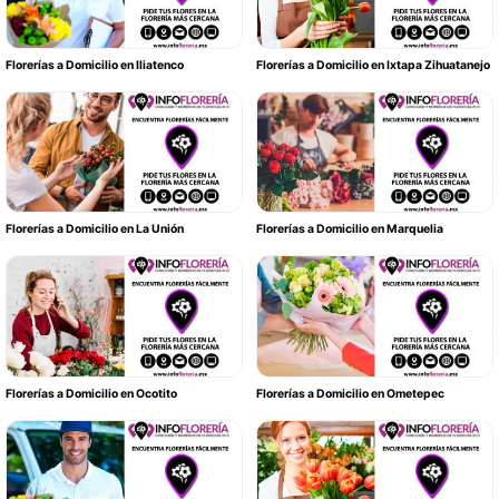
Florerías a Domicilio en Iliatenco
Florerías a Domicilio en Ixtapa Zihuatanejo
Florerías a Domicilio en La Unión
Florerías a Domicilio en Marquelia
Florerías a Domicilio en Ocotito
Florerías a Domicilio en Ometepec