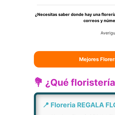
¿Necesitas saber donde hay una florería
correos y númer
Averigu
Mejores Florer
💐 ¿Qué floristerí
📍 Floreria REGALA F