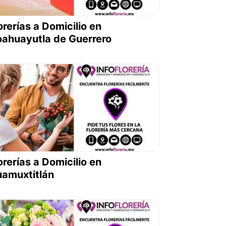
orerías a Domicilio en
ahuayutla de Guerrero
orerías a Domicilio en
amuxtitlán