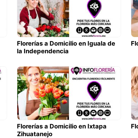
Florerías a Domicilio en Iguala de
Fl
la Independencia
Florerías a Domicilio en Ixtapa
Fl
Zihuatanejo