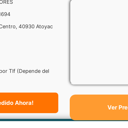
LORES
1694
 Centro, 40930 Atoyac
por Tlf (Depende del
edido Ahora!
Ver Pre