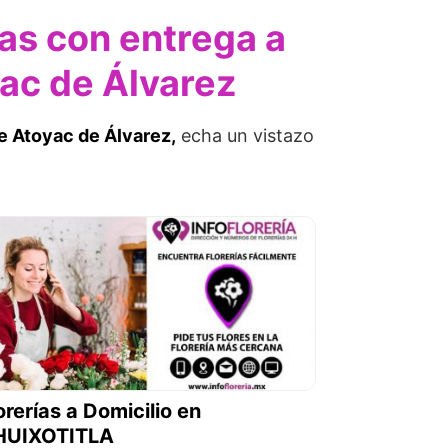
ías con entrega a
yac de Álvarez
de Atoyac de Álvarez,
echa un vistazo
orerías a Domicilio en
HUIXOTITLA