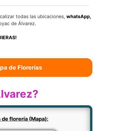
alizar todas las ubicaciones,
whatsApp,
oyac de Álvarez.
UIERAS!
pa de Florerías
Álvarez?
 de florería (Mapa):