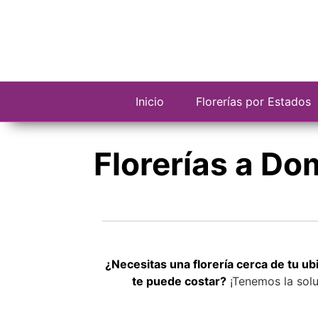
Saltar
al
contenido
Inicio
Florerías por Estados
Florerías a Do
¿Necesitas una florería cerca de tu u
te puede costar?
¡Tenemos la solu