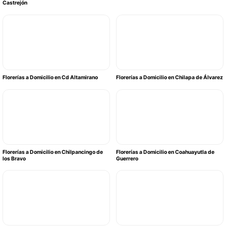
Castrejón
Florerías a Domicilio en Cd Altamirano
Florerías a Domicilio en Chilapa de Álvarez
Florerías a Domicilio en Chilpancingo de
Florerías a Domicilio en Coahuayutla de
los Bravo
Guerrero