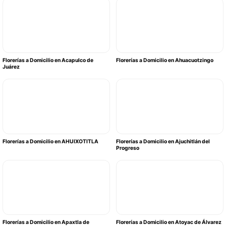
Florerías a Domicilio en Acapulco de
Florerías a Domicilio en Ahuacuotzingo
Juárez
Florerías a Domicilio en AHUIXOTITLA
Florerías a Domicilio en Ajuchitlán del
Progreso
Florerías a Domicilio en Apaxtla de
Florerías a Domicilio en Atoyac de Álvarez