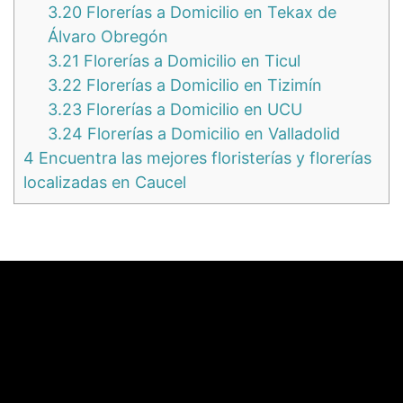
3.20
Florerías a Domicilio en Tekax de
Álvaro Obregón
3.21
Florerías a Domicilio en Ticul
3.22
Florerías a Domicilio en Tizimín
3.23
Florerías a Domicilio en UCU
3.24
Florerías a Domicilio en Valladolid
4
Encuentra las mejores floristerías y florerías
localizadas en Caucel