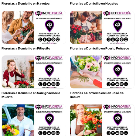
Florerías a Domicilio en Navojoa
Florerías a Domicilio en Nogales
Florerías a Domicilio en Pitiquito
Florerías a Domicilio en Puerto Peñasco
Florerías a Domicilio en San Ignacio Río
Florerías a Domicilio en San José de
Muerto
Bácum