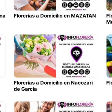
ena
Florerías a Domicilio en MAZATAN
Fl
M
Florerías a Domicilio en Nacozari
Fl
de García