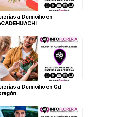
orerías a Domicilio en
ACADEHUACHI
orerías a Domicilio en Cd
bregón