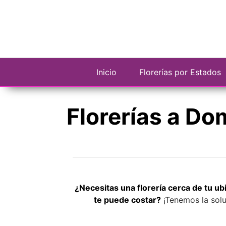
Saltar
al
contenido
Inicio
Florerías por Estados
Florerías a Do
¿Necesitas una florería cerca de tu u
te puede costar?
¡Tenemos la solu