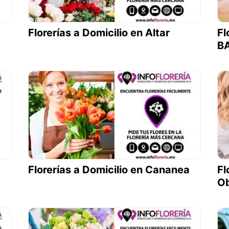
Florerías a Domicilio en Altar
Fl
B
Florerías a Domicilio en Cananea
Fl
O