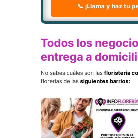
📞 ¡Llama y haz tu p
Todos los negocio
entrega a domicil
No sabes cuáles son las
floristería c
florerías de las
siguientes barrios: