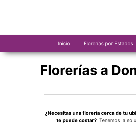
Saltar
al
contenido
Inicio
Florerías por Estados
Florerías a Do
¿Necesitas una florería cerca de tu u
te puede costar?
¡Tenemos la solu