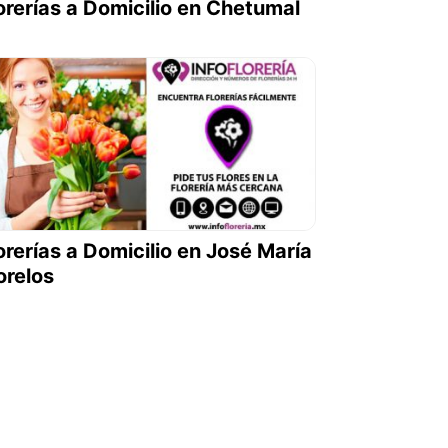
orerías a Domicilio en Chetumal
orerías a Domicilio en José María
relos