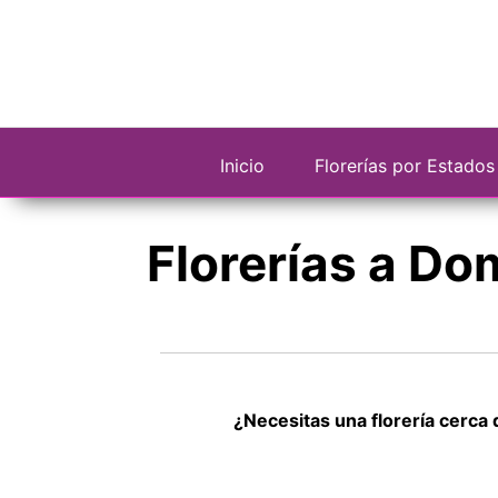
Saltar
al
contenido
Inicio
Florerías por Estados
Florerías a Dom
¿Necesitas una florería cerca 