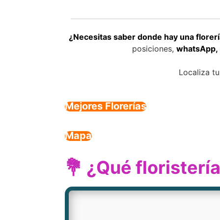
¿Necesitas saber donde hay una florería
posiciones,
whatsApp, 
Localiza t
Mejores Florerías
Mapa
💐 ¿Qué floristerí