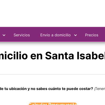
Servicios
Envio a domicilio
Precios
icilio en Santa Isabe
de tu ubicación y no sabes cuánto te puede costar?
¡Tenem
Calcular Presupuesto