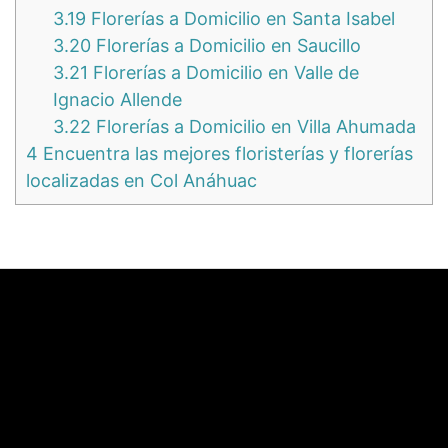
3.19
Florerías a Domicilio en Santa Isabel
3.20
Florerías a Domicilio en Saucillo
3.21
Florerías a Domicilio en Valle de
Ignacio Allende
3.22
Florerías a Domicilio en Villa Ahumada
4
Encuentra las mejores floristerías y florerías
localizadas en Col Anáhuac