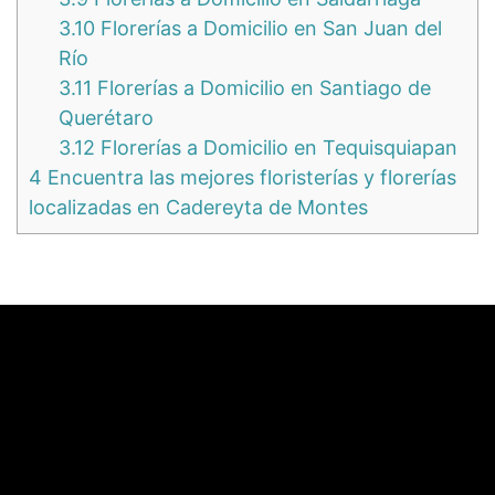
3.10
Florerías a Domicilio en San Juan del
Río
3.11
Florerías a Domicilio en Santiago de
Querétaro
3.12
Florerías a Domicilio en Tequisquiapan
4
Encuentra las mejores floristerías y florerías
localizadas en Cadereyta de Montes