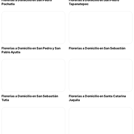
Florerías a Domicilio en San Pedro
Florerías a Domicilio en San Pedro
Pochutla
Tapanatepec
Florerías a Domicilio en San Pedro y San
Florerías a Domicilio en San Sebastián
Pablo Ayutla
Florerías a Domicilio en San Sebastián
Florerías a Domicilio en Santa Catarina
Tutla
Juquila