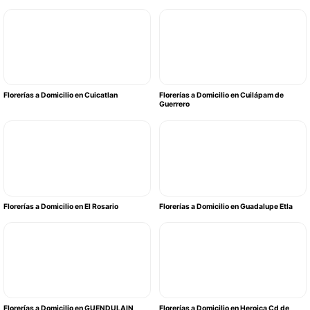
Florerías a Domicilio en Cuicatlan
Florerías a Domicilio en Cuilápam de
Guerrero
Florerías a Domicilio en El Rosario
Florerías a Domicilio en Guadalupe Etla
Florerías a Domicilio en GUENDULAIN
Florerías a Domicilio en Heroica Cd de