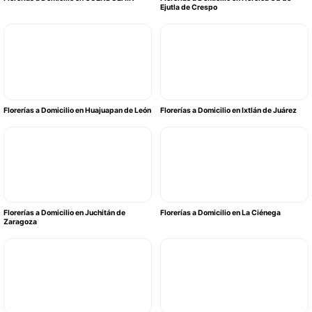
Ejutla de Crespo
Florerías a Domicilio en Huajuapan de León
Florerías a Domicilio en Ixtlán de Juárez
Florerías a Domicilio en Juchitán de
Florerías a Domicilio en La Ciénega
Zaragoza