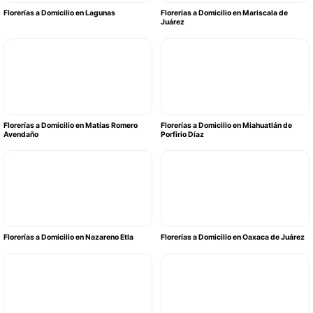
Florerías a Domicilio en Lagunas
Florerías a Domicilio en Mariscala de
Juárez
Florerías a Domicilio en Matías Romero
Florerías a Domicilio en Miahuatlán de
Avendaño
Porfirio Díaz
Florerías a Domicilio en Nazareno Etla
Florerías a Domicilio en Oaxaca de Juárez