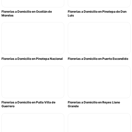
Florerías a Domicilio en Ocotlán de
Florerías a Domicilio en Pinotepa de Don
Morelos
Luis
Florerías a Domicilio en Pinotepa Nacional
Florerías a Domicilio en Puerto Escondido
Florerías a Domicilio en Putla Villa de
Florerías a Domicilio en Reyes Llano
Guerrero
Grande