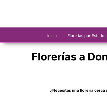
Saltar
al
contenido
Inicio
Florerías por Estados
Florerías a Do
¿Necesitas una florería cerca 