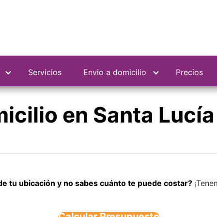
Servicios
Envio a domicilio
Precios
micilio en Santa Lucí
de tu ubicación y no sabes cuánto te puede costar?
¡Tenem
Calcular Presupuesto