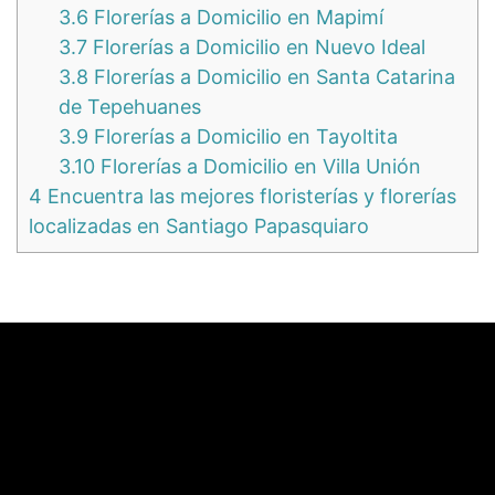
3.6
Florerías a Domicilio en Mapimí
3.7
Florerías a Domicilio en Nuevo Ideal
3.8
Florerías a Domicilio en Santa Catarina
de Tepehuanes
3.9
Florerías a Domicilio en Tayoltita
3.10
Florerías a Domicilio en Villa Unión
4
Encuentra las mejores floristerías y florerías
localizadas en Santiago Papasquiaro