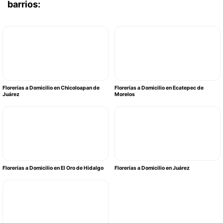
barrios:
Florerías a Domicilio en Chicoloapan de
Florerías a Domicilio en Ecatepec de
Juárez
Morelos
Florerías a Domicilio en El Oro de Hidalgo
Florerías a Domicilio en Juárez